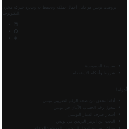
تروفيت تونس هو دليل أعمال تملكه وتحتفظ به وتديره
شركة مخزن
.
التكنولوجيا
سياسة الخصوصية
شروط وأحكام الاستخدام
أدواتنا
أداة التحقق من صحة الرقم الضريبي تونس
محول رقم الحساب الآيبان في تونس
أسعار صرف الدينار التونسي
البحث عن الرمز البريدي في تونس
محاكي ضريبة الدخل الشخصي للموظف/المتقاعد