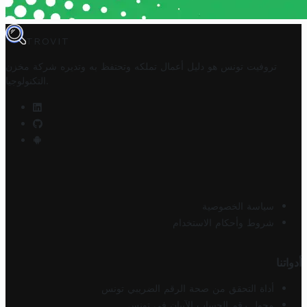
TROVIT
تروفيت تونس هو دليل أعمال تملكه وتحتفظ به وتديره
شركة مخزن
.
التكنولوجيا
سياسة الخصوصية
شروط وأحكام الاستخدام
أدواتنا
أداة التحقق من صحة الرقم الضريبي تونس
محول رقم الحساب الآيبان في تونس