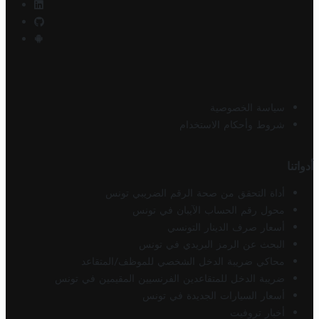
سياسة الخصوصية
شروط وأحكام الاستخدام
أدواتنا
أداة التحقق من صحة الرقم الضريبي تونس
محول رقم الحساب الآيبان في تونس
أسعار صرف الدينار التونسي
البحث عن الرمز البريدي في تونس
محاكي ضريبة الدخل الشخصي للموظف/المتقاعد
ضريبة الدخل للمتقاعدين الفرنسيين المقيمين في تونس
أسعار السيارات الجديدة في تونس
أخبار تروفيت