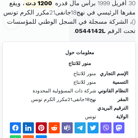
30 أفريل 1999 برأس مال قدره
1200 د.ت
، ويقع
مقرها الرئيسي في نهج18جانفى21مكرر الكرم تونس
(
)، الشركة مسجلة في السجل الوطني للمؤسسات
تحت الرقم
0544142L
.
معلومات حول
منور للانتاج
الإسم التجاري
منور للانتاج
التسمية
منور للانتاج
النظام القانوني
شركة ذات المسؤولية المحدودة
المقر
نهج18جانفى21مكرر الكرم تونس
الترقيم البريدي
الولاية
تونس