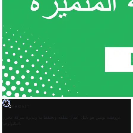
TROVIT
تروفيت تونس هو دليل أعمال تملكه وتحتفظ به وتديره
شركة مخزن
.
التكنولوجيا