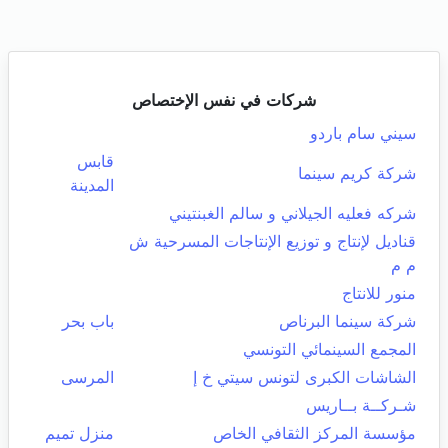
شركات في نفس الإختصاص
سيني سام باردو
قابس
شركة كريم سينما
المدينة
شركه فعليه الجيلاني و سالم الغبنتيني
قناديل لإنتاج و توزيع الإنتاجات المسرحية ش
م م
منور للانتاج
شركة سينما البرناص
باب بحر
المجمع السينمائي التونسي
الشاشات الكبرى لتونس سيتي خ إ
المرسى
شـركــة بــاريس
مؤسسة المركز الثقافي الخاص
منزل تميم