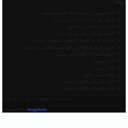
أدواتنا
أداة التحقق من صحة الرقم الضريبي تونس
محول رقم الحساب الآيبان في تونس
أسعار صرف الدينار التونسي
البحث عن الرمز البريدي في تونس
محاكي ضريبة الدخل الشخصي للموظف/المتقاعد
ضريبة الدخل للمتقاعدين الفرنسيين المقيمين في تونس
أسعار السيارات الجديدة في تونس
أخبار تروفيت
أخبار تونس
رابط خلفي مجاني
قائمة الشركات الأهلية المحلية
قائمة الشركات الأهلية الجهوية
2025 © Trovit. All Rights Reserved.
Powered By
MegaWeb
.