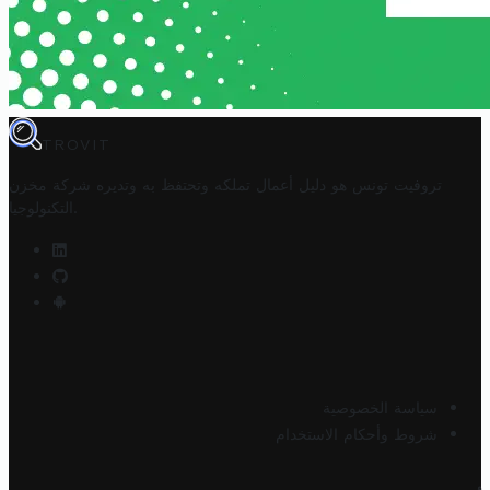
TROVIT
تروفيت تونس هو دليل أعمال تملكه وتحتفظ به وتديره
شركة مخزن
.
التكنولوجيا
سياسة الخصوصية
شروط وأحكام الاستخدام