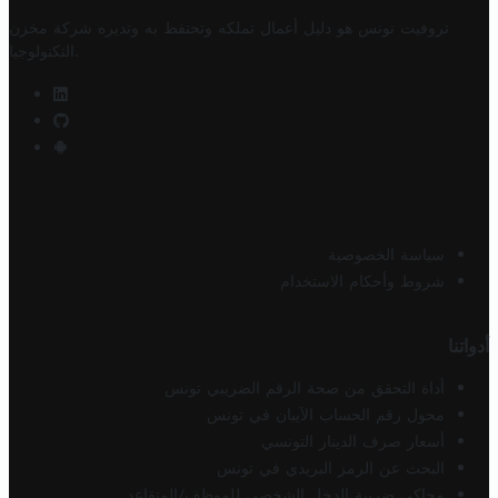
تروفيت تونس هو دليل أعمال تملكه وتحتفظ به وتديره
شركة مخزن
.
التكنولوجيا
سياسة الخصوصية
شروط وأحكام الاستخدام
أدواتنا
أداة التحقق من صحة الرقم الضريبي تونس
محول رقم الحساب الآيبان في تونس
أسعار صرف الدينار التونسي
البحث عن الرمز البريدي في تونس
محاكي ضريبة الدخل الشخصي للموظف/المتقاعد