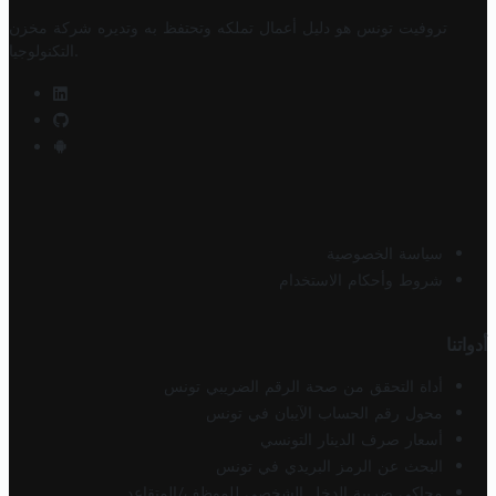
تروفيت تونس هو دليل أعمال تملكه وتحتفظ به وتديره
شركة مخزن
.
التكنولوجيا
سياسة الخصوصية
شروط وأحكام الاستخدام
أدواتنا
أداة التحقق من صحة الرقم الضريبي تونس
محول رقم الحساب الآيبان في تونس
أسعار صرف الدينار التونسي
البحث عن الرمز البريدي في تونس
محاكي ضريبة الدخل الشخصي للموظف/المتقاعد