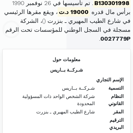
B130301998
. تم تأسيسها في 26 نوفمبر 1990
برأس مال قدره
19000 د.ت
، ويقع مقرها الرئيسي
في شارع الطيب المهيري ـ بنزرت (
)، الشركة
مسجلة في السجل الوطني للمؤسسات تحت الرقم
.
0027779P
معلومات حول
شـركــة بــاريس
الإسم التجاري
التسمية
شـركــة بــاريس
النظام
شركة الشخص الواحد ذات المسؤولية
القانوني
المحدودة
المقر
شارع الطيب المهيري ـ بنزرت
الترقيم
البريدي