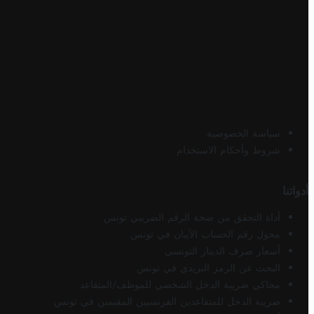
سياسة الخصوصية
شروط وأحكام الاستخدام
أدواتنا
أداة التحقق من صحة الرقم الضريبي تونس
محول رقم الحساب الآيبان في تونس
أسعار صرف الدينار التونسي
البحث عن الرمز البريدي في تونس
محاكي ضريبة الدخل الشخصي للموظف/المتقاعد
ضريبة الدخل للمتقاعدين الفرنسيين المقيمين في تونس