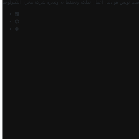
فيت تونس هو دليل أعمال تملكه وتحتفظ به وتديره
شركة مخزن التكنولوجيا