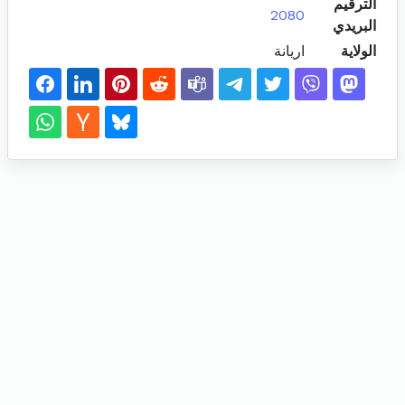
الترقيم
2080
البريدي
الولاية
اريانة