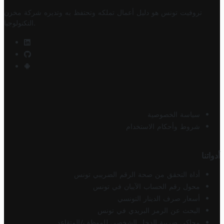
تروفيت تونس هو دليل أعمال تملكه وتحتفظ به وتديره
شركة مخزن
.
التكنولوجيا
سياسة الخصوصية
شروط وأحكام الاستخدام
أدواتنا
أداة التحقق من صحة الرقم الضريبي تونس
محول رقم الحساب الآيبان في تونس
أسعار صرف الدينار التونسي
البحث عن الرمز البريدي في تونس
محاكي ضريبة الدخل الشخصي للموظف/المتقاعد