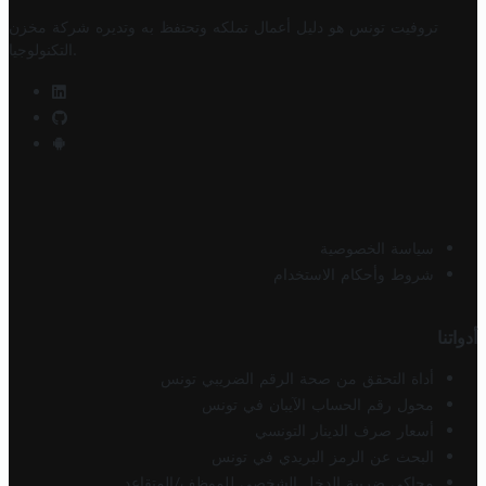
تروفيت تونس هو دليل أعمال تملكه وتحتفظ به وتديره
شركة مخزن
.
التكنولوجيا
سياسة الخصوصية
شروط وأحكام الاستخدام
أدواتنا
أداة التحقق من صحة الرقم الضريبي تونس
محول رقم الحساب الآيبان في تونس
أسعار صرف الدينار التونسي
البحث عن الرمز البريدي في تونس
محاكي ضريبة الدخل الشخصي للموظف/المتقاعد