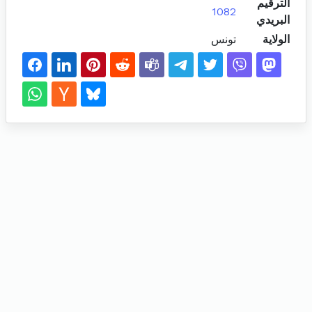
الترقيم
1082
البريدي
الولاية
تونس