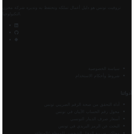
تروفيت تونس هو دليل أعمال تملكه وتحتفظ به وتديره
شركة مخزن
.
التكنولوجيا
سياسة الخصوصية
شروط وأحكام الاستخدام
أدواتنا
أداة التحقق من صحة الرقم الضريبي تونس
محول رقم الحساب الآيبان في تونس
أسعار صرف الدينار التونسي
البحث عن الرمز البريدي في تونس
محاكي ضريبة الدخل الشخصي للموظف/المتقاعد