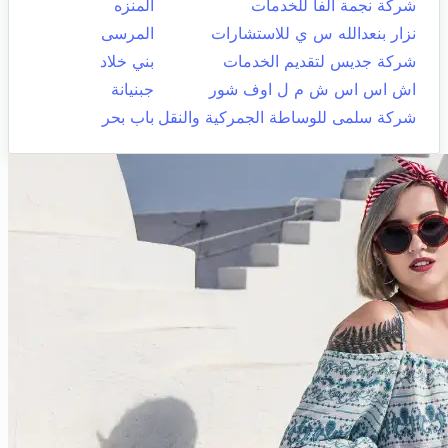
شركة نجمة ألفا للخدمات
المنزه
نزار بنعدالله س ي للاستشارات
المرسى
شركة جديس لتقديم الخدمات
بني خلاد
اش اس اس ش م ل اوف شور
جبنيانة
شركة سلمى للوساطة الجمركية والنقل
باب بحر