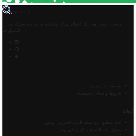
TROVIT
تروفيت تونس هو دليل أعمال تملكه وتحتفظ به وتديره
شركة مخزن
.
التكنولوجيا
سياسة الخصوصية
شروط وأحكام الاستخدام
أدواتنا
أداة التحقق من صحة الرقم الضريبي تونس
محول رقم الحساب الآيبان في تونس