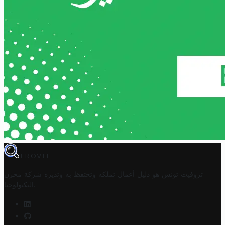
TROVIT
تروفيت تونس هو دليل أعمال تملكه وتحتفظ به وتديره
شركة مخزن
.
التكنولوجيا