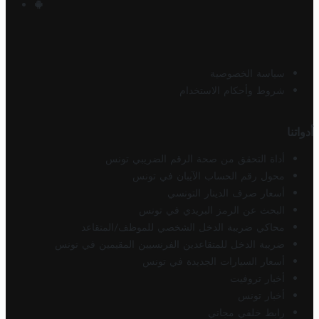
سياسة الخصوصية
شروط وأحكام الاستخدام
أدواتنا
أداة التحقق من صحة الرقم الضريبي تونس
محول رقم الحساب الآيبان في تونس
أسعار صرف الدينار التونسي
البحث عن الرمز البريدي في تونس
محاكي ضريبة الدخل الشخصي للموظف/المتقاعد
ضريبة الدخل للمتقاعدين الفرنسيين المقيمين في تونس
أسعار السيارات الجديدة في تونس
أخبار تروفيت
أخبار تونس
رابط خلفي مجاني