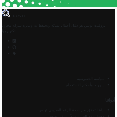
TROVIT
تروفيت تونس هو دليل أعمال تملكه وتحتفظ به وتديره
شركة مخزن
.
التكنولوجيا
سياسة الخصوصية
شروط وأحكام الاستخدام
أدواتنا
أداة التحقق من صحة الرقم الضريبي تونس
محول رقم الحساب الآيبان في تونس