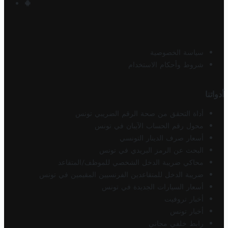
سياسة الخصوصية
شروط وأحكام الاستخدام
أدواتنا
أداة التحقق من صحة الرقم الضريبي تونس
محول رقم الحساب الآيبان في تونس
أسعار صرف الدينار التونسي
البحث عن الرمز البريدي في تونس
محاكي ضريبة الدخل الشخصي للموظف/المتقاعد
ضريبة الدخل للمتقاعدين الفرنسيين المقيمين في تونس
أسعار السيارات الجديدة في تونس
أخبار تروفيت
أخبار تونس
رابط خلفي مجاني