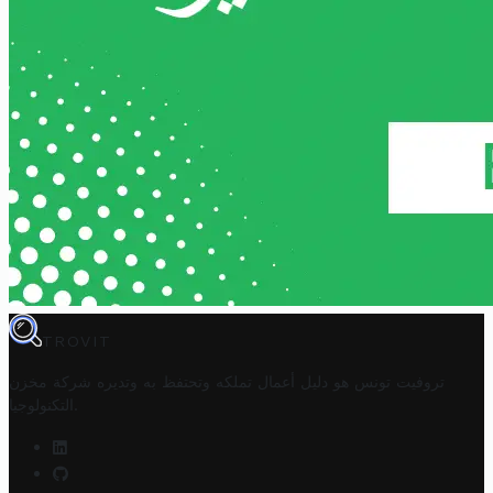
TROVIT
تروفيت تونس هو دليل أعمال تملكه وتحتفظ به وتديره
شركة مخزن
.
التكنولوجيا