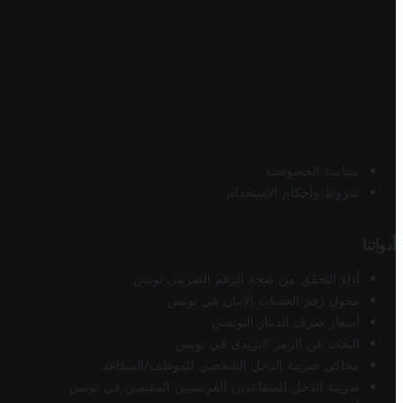
سياسة الخصوصية
شروط وأحكام الاستخدام
أدواتنا
أداة التحقق من صحة الرقم الضريبي تونس
محول رقم الحساب الآيبان في تونس
أسعار صرف الدينار التونسي
البحث عن الرمز البريدي في تونس
محاكي ضريبة الدخل الشخصي للموظف/المتقاعد
ضريبة الدخل للمتقاعدين الفرنسيين المقيمين في تونس