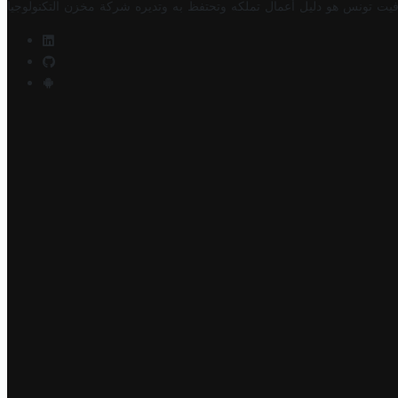
فيت تونس هو دليل أعمال تملكه وتحتفظ به وتديره
شركة مخزن التكنولوجيا