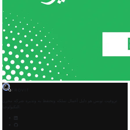
TROVIT
تروفيت تونس هو دليل أعمال تملكه وتحتفظ به وتديره
شركة مخزن
.
التكنولوجيا