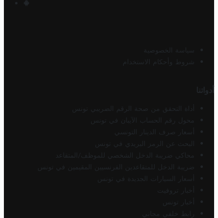
سياسة الخصوصية
شروط وأحكام الاستخدام
أدواتنا
أداة التحقق من صحة الرقم الضريبي تونس
محول رقم الحساب الآيبان في تونس
أسعار صرف الدينار التونسي
البحث عن الرمز البريدي في تونس
محاكي ضريبة الدخل الشخصي للموظف/المتقاعد
ضريبة الدخل للمتقاعدين الفرنسيين المقيمين في تونس
أسعار السيارات الجديدة في تونس
أخبار تروفيت
أخبار تونس
رابط خلفي مجاني