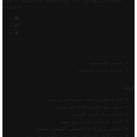
تروفيت تونس هو دليل أعمال تملكه وتحتفظ به وتديره
شركة مخزن
.
التكنولوجيا
سياسة الخصوصية
شروط وأحكام الاستخدام
أدواتنا
أداة التحقق من صحة الرقم الضريبي تونس
محول رقم الحساب الآيبان في تونس
أسعار صرف الدينار التونسي
البحث عن الرمز البريدي في تونس
محاكي ضريبة الدخل الشخصي للموظف/المتقاعد
ضريبة الدخل للمتقاعدين الفرنسيين المقيمين في تونس