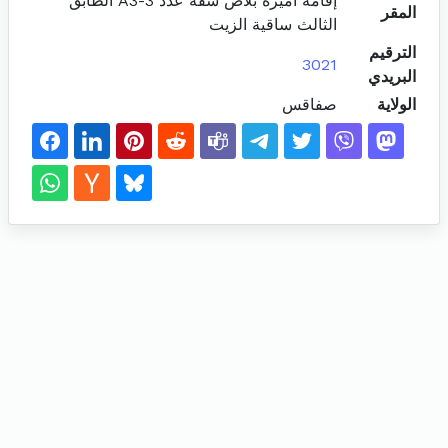
إقامة أميرة بلاص شقة عدد A3-3 الطابق
المقر
الثالث ساقية الزيت
الترقيم
3021
البريدي
الولاية
صفاقس