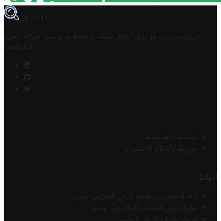
TROVIT
تروفيت تونس هو دليل أعمال تملكه وتحتفظ به وتديره
شركة مخزن
.
التكنولوجيا
سياسة الخصوصية
شروط وأحكام الاستخدام
أدواتنا
أداة التحقق من صحة الرقم الضريبي تونس
محول رقم الحساب الآيبان في تونس
أسعار صرف الدينار التونسي