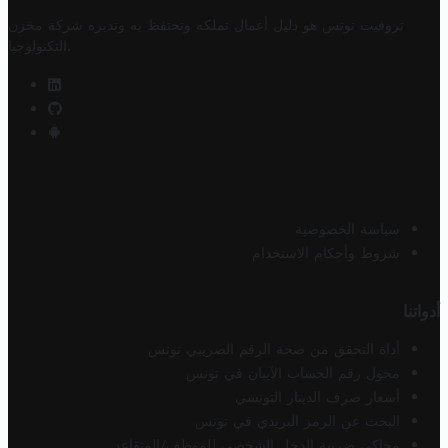
تروفيت تونس هو دليل أعمال تملكه وتحتفظ به وتديره
شركة مخزن
.
التكنولوجيا
سياسة الخصوصية
شروط وأحكام الاستخدام
أدواتنا
أداة التحقق من صحة الرقم الضريبي تونس
محول رقم الحساب الآيبان في تونس
أسعار صرف الدينار التونسي
البحث عن الرمز البريدي في تونس
محاكي ضريبة الدخل الشخصي للموظف/المتقاعد