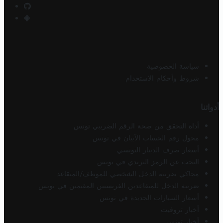
سياسة الخصوصية
شروط وأحكام الاستخدام
أدواتنا
أداة التحقق من صحة الرقم الضريبي تونس
محول رقم الحساب الآيبان في تونس
أسعار صرف الدينار التونسي
البحث عن الرمز البريدي في تونس
محاكي ضريبة الدخل الشخصي للموظف/المتقاعد
ضريبة الدخل للمتقاعدين الفرنسيين المقيمين في تونس
أسعار السيارات الجديدة في تونس
أخبار تروفيت
أخبار تونس