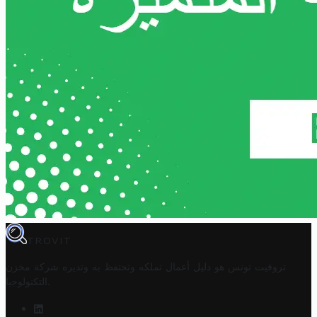
TROVIT
تروفيت تونس هو دليل أعمال تملكه وتحتفظ به وتديره
شركة مخزن
.
التكنولوجيا