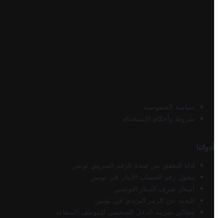
سياسة الخصوصية
شروط وأحكام الاستخدام
أدواتنا
أداة التحقق من صحة الرقم الضريبي تونس
محول رقم الحساب الآيبان في تونس
أسعار صرف الدينار التونسي
البحث عن الرمز البريدي في تونس
محاكي ضريبة الدخل الشخصي للموظف/المتقاعد