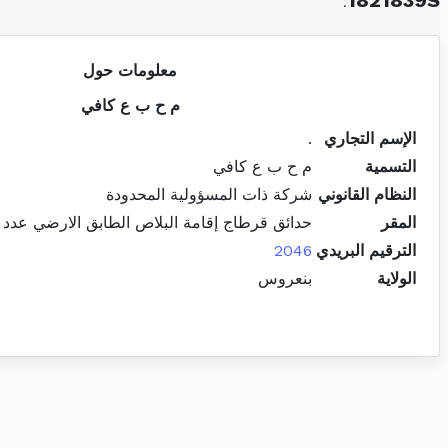
.
1821839S
معلومات حول
م ح ب ع كافي
الإسم التجاري
.
التسمية
م ح ب ع كافي
النظام القانوني
شركة ذات المسؤولية المحدودة
المقر
حدائق قرطاج إقامة البلاص الطابق الارضي عدد 06 عين زغوان المرسى
الترقيم البريدي
2046
الولاية
بنعروس