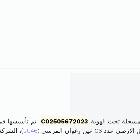
مسجلة تحت الهوية
C02505672023
. تم تأسيسها في 1 مارس 2023 برأس مال 
ين زغوان المرسى (
2046
)، الشرك