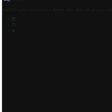
TROVIT
فيت تونس هو دليل أعمال تملكه وتحتفظ به وتديره
شركة مخزن التكنولوجيا