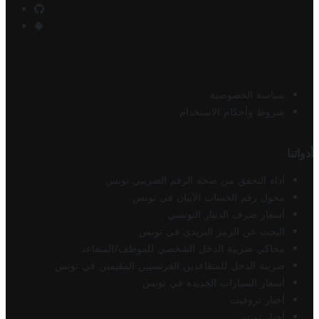
سياسة الخصوصية
شروط وأحكام الاستخدام
أدواتنا
أداة التحقق من صحة الرقم الضريبي تونس
محول رقم الحساب الآيبان في تونس
أسعار صرف الدينار التونسي
البحث عن الرمز البريدي في تونس
محاكي ضريبة الدخل الشخصي للموظف/المتقاعد
ضريبة الدخل للمتقاعدين الفرنسيين المقيمين في تونس
أسعار السيارات الجديدة في تونس
أخبار تروفيت
أخبار تونس