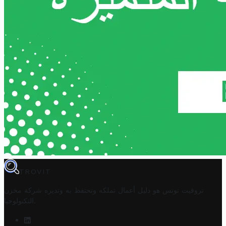
TROVIT
تروفيت تونس هو دليل أعمال تملكه وتحتفظ به وتديره
شركة مخزن
.
التكنولوجيا