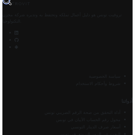
TROVIT
تروفيت تونس هو دليل أعمال تملكه وتحتفظ به وتديره
شركة مخزن
.
التكنولوجيا
سياسة الخصوصية
شروط وأحكام الاستخدام
أدواتنا
أداة التحقق من صحة الرقم الضريبي تونس
محول رقم الحساب الآيبان في تونس
أسعار صرف الدينار التونسي
البحث عن الرمز البريدي في تونس