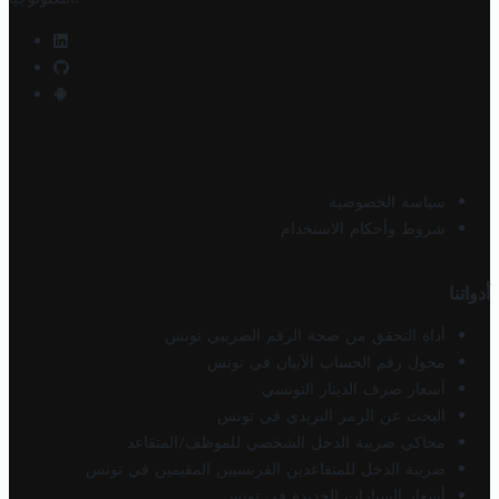
سياسة الخصوصية
شروط وأحكام الاستخدام
أدواتنا
أداة التحقق من صحة الرقم الضريبي تونس
محول رقم الحساب الآيبان في تونس
أسعار صرف الدينار التونسي
البحث عن الرمز البريدي في تونس
محاكي ضريبة الدخل الشخصي للموظف/المتقاعد
ضريبة الدخل للمتقاعدين الفرنسيين المقيمين في تونس
أسعار السيارات الجديدة في تونس