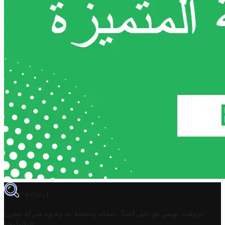
TROVIT
تروفيت تونس هو دليل أعمال تملكه وتحتفظ به وتديره
شركة مخزن
.
التكنولوجيا