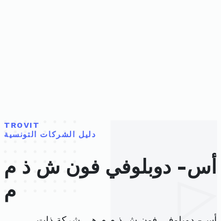
TROVIT
دليل الشركات التونسية
أس- دوبلوفي فون ش ذ م
م
أس- دوبلوفي فون ش ذ م م هي شركة ذات