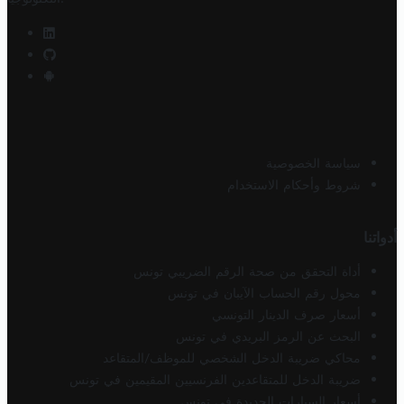
سياسة الخصوصية
شروط وأحكام الاستخدام
أدواتنا
أداة التحقق من صحة الرقم الضريبي تونس
محول رقم الحساب الآيبان في تونس
أسعار صرف الدينار التونسي
البحث عن الرمز البريدي في تونس
محاكي ضريبة الدخل الشخصي للموظف/المتقاعد
ضريبة الدخل للمتقاعدين الفرنسيين المقيمين في تونس
أسعار السيارات الجديدة في تونس