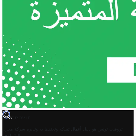
TROVIT
تروفيت تونس هو دليل أعمال تملكه وتحتفظ به وتديره
شركة مخزن
.
التكنولوجيا