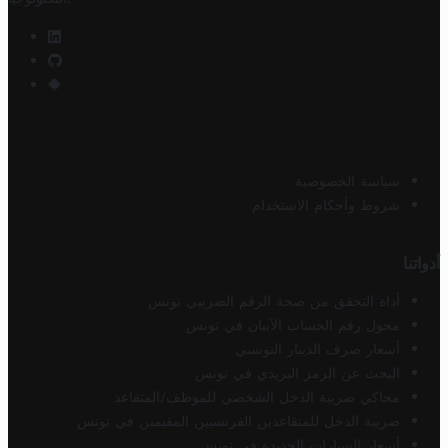
سياسة الخصوصية
شروط وأحكام الاستخدام
أدواتنا
أداة التحقق من صحة الرقم الضريبي تونس
محول رقم الحساب الآيبان في تونس
أسعار صرف الدينار التونسي
البحث عن الرمز البريدي في تونس
محاكي ضريبة الدخل الشخصي للموظف/المتقاعد
ضريبة الدخل للمتقاعدين الفرنسيين المقيمين في تونس
أسعار السيارات الجديدة في تونس