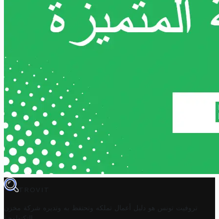
TROVIT
تروفيت تونس هو دليل أعمال تملكه وتحتفظ به وتديره
شركة مخزن
.
التكنولوجيا