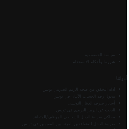
سياسة الخصوصية
شروط وأحكام الاستخدام
أدواتنا
أداة التحقق من صحة الرقم الضريبي تونس
محول رقم الحساب الآيبان في تونس
أسعار صرف الدينار التونسي
البحث عن الرمز البريدي في تونس
محاكي ضريبة الدخل الشخصي للموظف/المتقاعد
ضريبة الدخل للمتقاعدين الفرنسيين المقيمين في تونس