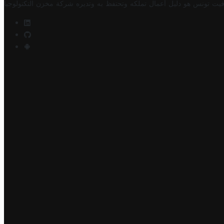
فيت تونس هو دليل أعمال تملكه وتحتفظ به وتديره
شركة مخزن التكنولوجيا