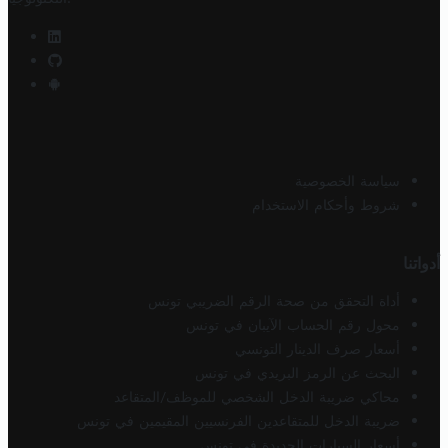
سياسة الخصوصية
شروط وأحكام الاستخدام
أدواتنا
أداة التحقق من صحة الرقم الضريبي تونس
محول رقم الحساب الآيبان في تونس
أسعار صرف الدينار التونسي
البحث عن الرمز البريدي في تونس
محاكي ضريبة الدخل الشخصي للموظف/المتقاعد
ضريبة الدخل للمتقاعدين الفرنسيين المقيمين في تونس
أسعار السيارات الجديدة في تونس