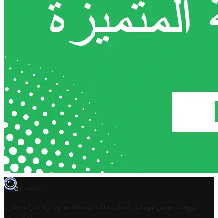
TROVIT
تروفيت تونس هو دليل أعمال تملكه وتحتفظ به وتديره
شركة مخزن
.
التكنولوجيا