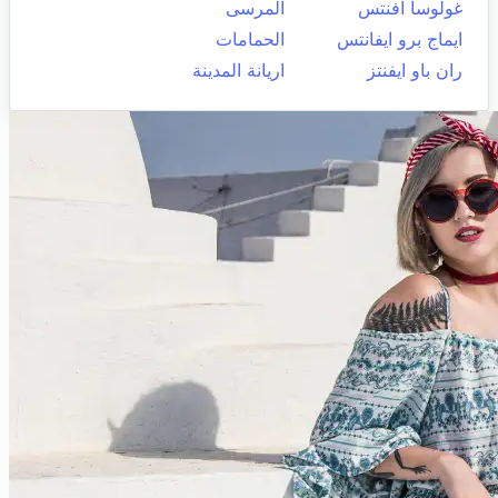
غولوسا افنتس
المرسى
ايماج برو ايفانتس
الحمامات
ران باو ايفنتز
اريانة المدينة