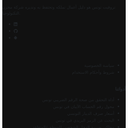
تروفيت تونس هو دليل أعمال تملكه وتحتفظ به وتديره
شركة مخزن
.
التكنولوجيا
سياسة الخصوصية
شروط وأحكام الاستخدام
أدواتنا
أداة التحقق من صحة الرقم الضريبي تونس
محول رقم الحساب الآيبان في تونس
أسعار صرف الدينار التونسي
البحث عن الرمز البريدي في تونس
محاكي ضريبة الدخل الشخصي للموظف/المتقاعد