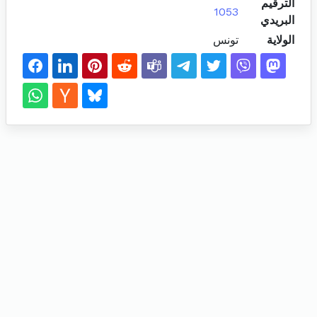
الترقيم
1053
البريدي
الولاية
تونس