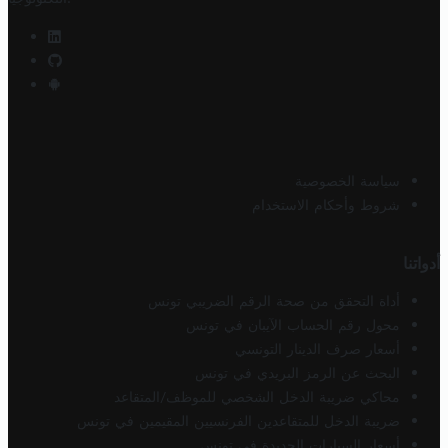
سياسة الخصوصية
شروط وأحكام الاستخدام
أدواتنا
أداة التحقق من صحة الرقم الضريبي تونس
محول رقم الحساب الآيبان في تونس
أسعار صرف الدينار التونسي
البحث عن الرمز البريدي في تونس
محاكي ضريبة الدخل الشخصي للموظف/المتقاعد
ضريبة الدخل للمتقاعدين الفرنسيين المقيمين في تونس
أسعار السيارات الجديدة في تونس