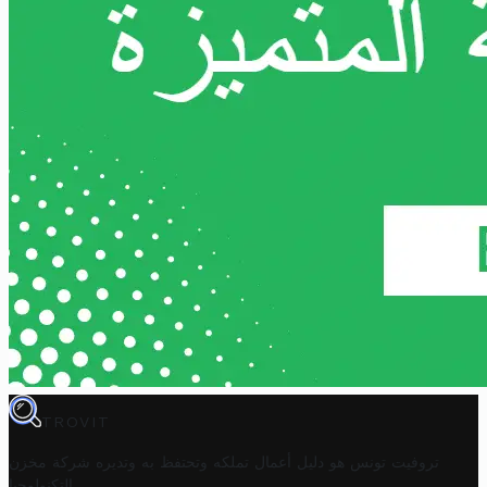
TROVIT
تروفيت تونس هو دليل أعمال تملكه وتحتفظ به وتديره
شركة مخزن
.
التكنولوجيا