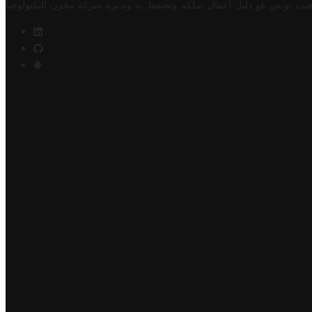
فيت تونس هو دليل أعمال تملكه وتحتفظ به وتديره
شركة مخزن التكنولوجيا