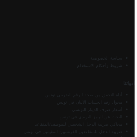
سياسة الخصوصية
شروط وأحكام الاستخدام
أدواتنا
أداة التحقق من صحة الرقم الضريبي تونس
محول رقم الحساب الآيبان في تونس
أسعار صرف الدينار التونسي
البحث عن الرمز البريدي في تونس
محاكي ضريبة الدخل الشخصي للموظف/المتقاعد
ضريبة الدخل للمتقاعدين الفرنسيين المقيمين في تونس