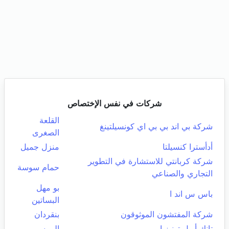
شركات في نفس الإختصاص
القلعة
شركة بي اند بي بي اي كونسيلتينغ
الصغرى
أدأسترا كنسيلتا
منزل جميل
شركة كربانتي للاستشارة في التطوير
حمام سوسة
التجاري والصناعي
بو مهل
باس س اند ا
البساتين
شركة المفتشون الموثوقون
بنقردان
تانك أويل تونيزيا
المرسى