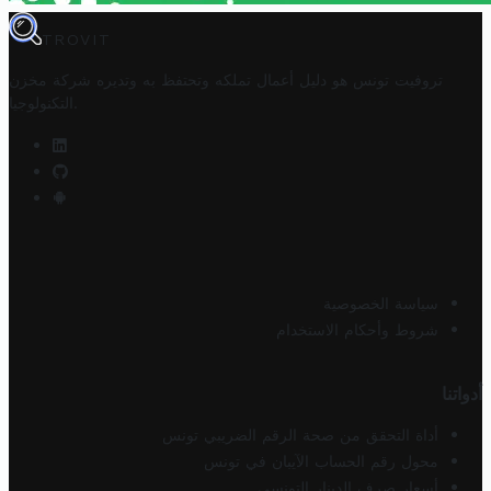
TROVIT
تروفيت تونس هو دليل أعمال تملكه وتحتفظ به وتديره
شركة مخزن
.
التكنولوجيا
سياسة الخصوصية
شروط وأحكام الاستخدام
أدواتنا
أداة التحقق من صحة الرقم الضريبي تونس
محول رقم الحساب الآيبان في تونس
أسعار صرف الدينار التونسي