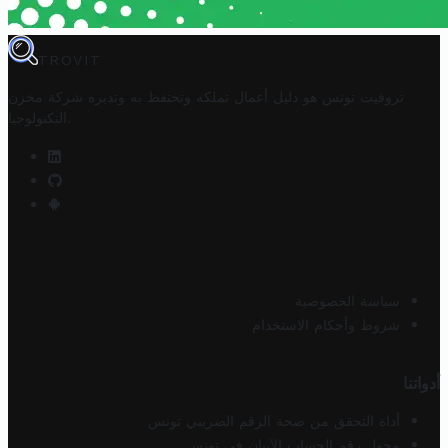
TROVIT
تروفيت تونس هو دليل أعمال تملكه وتحتفظ به وتديره
شركة مخزن
.
التكنولوجيا
سياسة الخصوصية
شروط وأحكام الاستخدام
أدواتنا
أداة التحقق من صحة الرقم الضريبي تونس
محول رقم الحساب الآيبان في تونس