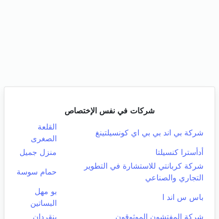
شركات في نفس الإختصاص
القلعة
شركة بي اند بي بي اي كونسيلتينغ
الصغرى
أدأسترا كنسيلتا
منزل جميل
شركة كربانتي للاستشارة في التطوير
حمام سوسة
التجاري والصناعي
بو مهل
باس س اند ا
البساتين
شركة المفتشون الموثوقون
بنقردان