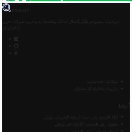
TROVIT
تروفيت تونس هو دليل أعمال تملكه وتحتفظ به وتديره
شركة مخزن
.
التكنولوجيا
سياسة الخصوصية
شروط وأحكام الاستخدام
أدواتنا
أداة التحقق من صحة الرقم الضريبي تونس
محول رقم الحساب الآيبان في تونس
أسعار صرف الدينار التونسي