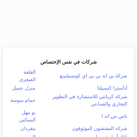
شركات في نفس الإختصاص
القلعة
شركة بي اند بي بي اي كونسيلتينغ
الصغرى
أدأسترا كنسيلتا
منزل جميل
شركة كربانتي للاستشارة في التطوير
حمام سوسة
التجاري والصناعي
بو مهل
باس س اند ا
البساتين
شركة المفتشون الموثوقون
بنقردان
تانك أويل تونيزيا
المرسى