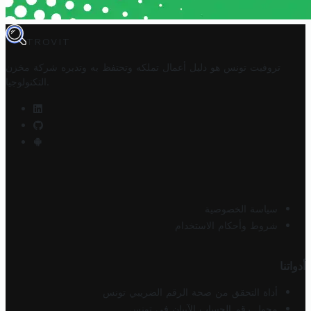
TROVIT
تروفيت تونس هو دليل أعمال تملكه وتحتفظ به وتديره
شركة مخزن
.
التكنولوجيا
سياسة الخصوصية
شروط وأحكام الاستخدام
أدواتنا
أداة التحقق من صحة الرقم الضريبي تونس
محول رقم الحساب الآيبان في تونس