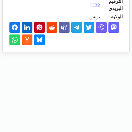
الترقيم
1082
البريدي
الولاية
تونس