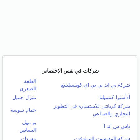
شركات في نفس الإختصاص
القلعة
شركة بي اند بي بي اي كونسيلتينغ
الصغرى
أدأسترا كنسيلتا
منزل جميل
شركة كربانتي للاستشارة في التطوير
حمام سوسة
التجاري والصناعي
بو مهل
باس س اند ا
البساتين
شركة المفتشون الموثوقون
بنقردان