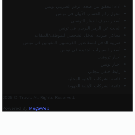
أداة التحقق من صحة الرقم الضريبي تونس
محول رقم الحساب الآيبان في تونس
أسعار صرف الدينار التونسي
البحث عن الرمز البريدي في تونس
محاكي ضريبة الدخل الشخصي للموظف/المتقاعد
ضريبة الدخل للمتقاعدين الفرنسيين المقيمين في تونس
أسعار السيارات الجديدة في تونس
أخبار تروفيت
أخبار تونس
رابط خلفي مجاني
قائمة الشركات الأهلية المحلية
قائمة الشركات الأهلية الجهوية
2025 © Trovit. All Rights Reserved.
Powered By
MegaWeb
.