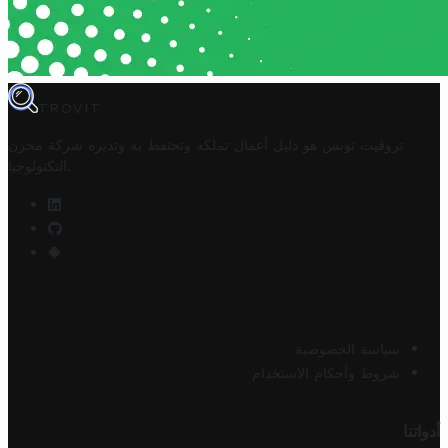
TROVIT
تروفيت تونس هو دليل أعمال تملكه وتحتفظ به وتديره
شركة مخزن
.
التكنولوجيا
سياسة الخصوصية
شروط وأحكام الاستخدام
أدواتنا