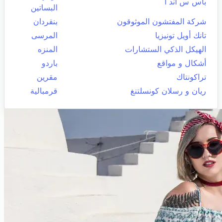
باس س اند ا
البساتين
شركة المفتشون الموثوقون
بنقردان
تانك أويل تونيزيا
المرسى
الهيكل الذكي الستشارات
المنزه
أشكال و مواقع
باردو
تراكونتاك
مقرين
ريان و رسلان كونسلتنغ
قرمبالية