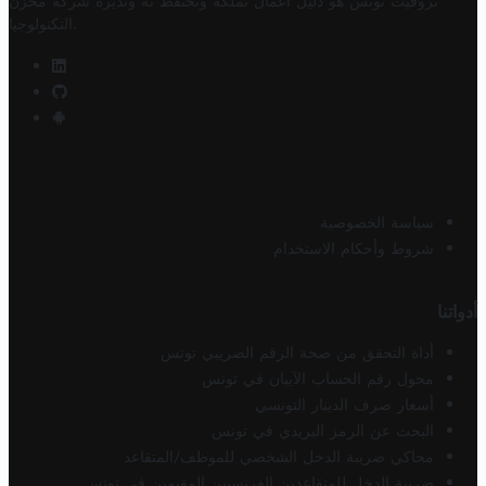
تروفيت تونس هو دليل أعمال تملكه وتحتفظ به وتديره
شركة مخزن
.
التكنولوجيا
سياسة الخصوصية
شروط وأحكام الاستخدام
أدواتنا
أداة التحقق من صحة الرقم الضريبي تونس
محول رقم الحساب الآيبان في تونس
أسعار صرف الدينار التونسي
البحث عن الرمز البريدي في تونس
محاكي ضريبة الدخل الشخصي للموظف/المتقاعد
ضريبة الدخل للمتقاعدين الفرنسيين المقيمين في تونس