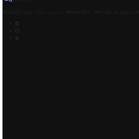
TROVIT
فيت تونس هو دليل أعمال تملكه وتحتفظ به وتديره
شركة مخزن التكنولوجيا