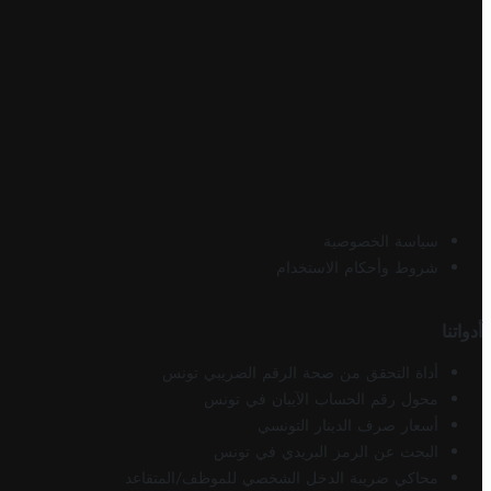
سياسة الخصوصية
شروط وأحكام الاستخدام
أدواتنا
أداة التحقق من صحة الرقم الضريبي تونس
محول رقم الحساب الآيبان في تونس
أسعار صرف الدينار التونسي
البحث عن الرمز البريدي في تونس
محاكي ضريبة الدخل الشخصي للموظف/المتقاعد