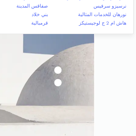
نرسيزو سرفيس
صفاقس المدينة
نورهان للخدمات المثالية
بني خلاد
هاش ام 2 ج لوجيستيكز
قرمبالية