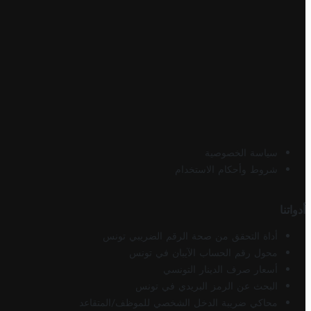
سياسة الخصوصية
شروط وأحكام الاستخدام
أدواتنا
أداة التحقق من صحة الرقم الضريبي تونس
محول رقم الحساب الآيبان في تونس
أسعار صرف الدينار التونسي
البحث عن الرمز البريدي في تونس
محاكي ضريبة الدخل الشخصي للموظف/المتقاعد