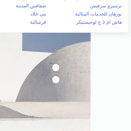
نرسيزو سرفيس
صفاقس المدينة
نورهان للخدمات المثالية
بني خلاد
هاش ام 2 ج لوجيستيكز
قرمبالية