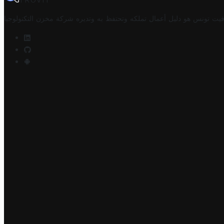
TROVIT
فيت تونس هو دليل أعمال تملكه وتحتفظ به وتديره
شركة مخزن التكنولوجيا