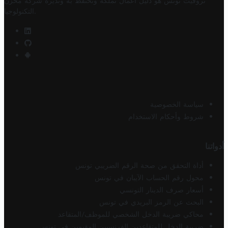
تروفيت تونس هو دليل أعمال تملكه وتحتفظ به وتديره
شركة مخزن
.
التكنولوجيا
سياسة الخصوصية
شروط وأحكام الاستخدام
أدواتنا
أداة التحقق من صحة الرقم الضريبي تونس
محول رقم الحساب الآيبان في تونس
أسعار صرف الدينار التونسي
البحث عن الرمز البريدي في تونس
محاكي ضريبة الدخل الشخصي للموظف/المتقاعد
ضريبة الدخل للمتقاعدين الفرنسيين المقيمين في تونس