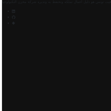
فيت تونس هو دليل أعمال تملكه وتحتفظ به وتديره
شركة مخزن التكنولوجيا