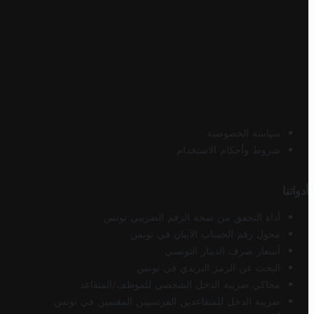
سياسة الخصوصية
شروط وأحكام الاستخدام
أدواتنا
أداة التحقق من صحة الرقم الضريبي تونس
محول رقم الحساب الآيبان في تونس
أسعار صرف الدينار التونسي
البحث عن الرمز البريدي في تونس
محاكي ضريبة الدخل الشخصي للموظف/المتقاعد
ضريبة الدخل للمتقاعدين الفرنسيين المقيمين في تونس