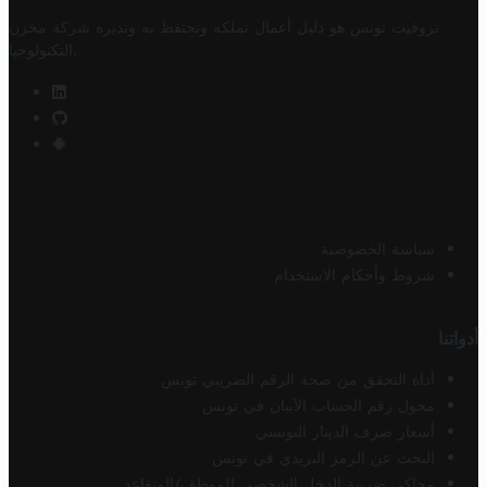
تروفيت تونس هو دليل أعمال تملكه وتحتفظ به وتديره
شركة مخزن
.
التكنولوجيا
سياسة الخصوصية
شروط وأحكام الاستخدام
أدواتنا
أداة التحقق من صحة الرقم الضريبي تونس
محول رقم الحساب الآيبان في تونس
أسعار صرف الدينار التونسي
البحث عن الرمز البريدي في تونس
محاكي ضريبة الدخل الشخصي للموظف/المتقاعد