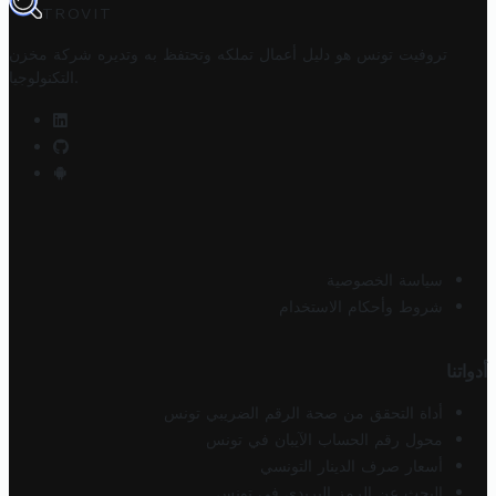
TROVIT
تروفيت تونس هو دليل أعمال تملكه وتحتفظ به وتديره
شركة مخزن
.
التكنولوجيا
سياسة الخصوصية
شروط وأحكام الاستخدام
أدواتنا
أداة التحقق من صحة الرقم الضريبي تونس
محول رقم الحساب الآيبان في تونس
أسعار صرف الدينار التونسي
البحث عن الرمز البريدي في تونس