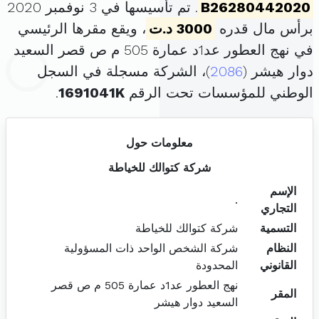
B26280442020
. تم تأسيسها في 3 نوفمبر 2020
برأس مال قدره
3000 د.ت
، ويقع مقرها الرئيسي
في نهج العطور عد1د عمارة 505 م ص قصر السعيد
دوار هيشر (
2086
)، الشركة مسجلة في السجل
الوطني للمؤسسات تحت الرقم
1691041K
.
معلومات حول
شركة كتوالك للخياطة
الإسم
.
التجاري
التسمية
شركة كتوالك للخياطة
النظام
شركة الشخص الواحد ذات المسؤولية
القانوني
المحدودة
نهج العطور عد1د عمارة 505 م ص قصر
المقر
السعيد دوار هيشر