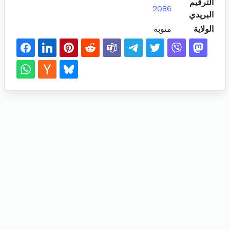
الترقيم
2086
البريدي
الولاية
منوبة