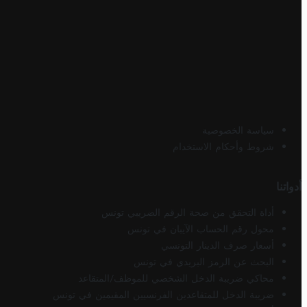
سياسة الخصوصية
شروط وأحكام الاستخدام
أدواتنا
أداة التحقق من صحة الرقم الضريبي تونس
محول رقم الحساب الآيبان في تونس
أسعار صرف الدينار التونسي
البحث عن الرمز البريدي في تونس
محاكي ضريبة الدخل الشخصي للموظف/المتقاعد
ضريبة الدخل للمتقاعدين الفرنسيين المقيمين في تونس