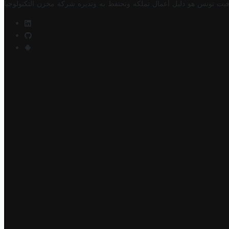
فيت تونس هو دليل أعمال تملكه وتحتفظ به وتديره
شركة مخزن التكنولوجيا