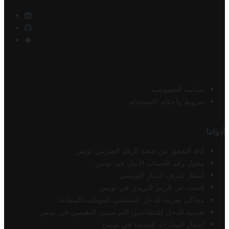
سياسة الخصوصية
شروط وأحكام الاستخدام
أدواتنا
أداة التحقق من صحة الرقم الضريبي تونس
محول رقم الحساب الآيبان في تونس
أسعار صرف الدينار التونسي
البحث عن الرمز البريدي في تونس
محاكي ضريبة الدخل الشخصي للموظف/المتقاعد
ضريبة الدخل للمتقاعدين الفرنسيين المقيمين في تونس
أسعار السيارات الجديدة في تونس