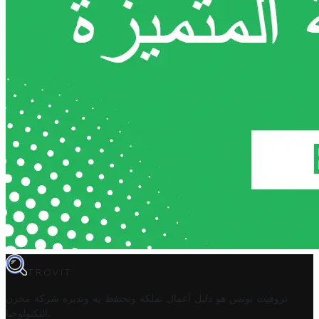
TROVIT
تروفيت تونس هو دليل أعمال تملكه وتحتفظ به وتديره
شركة مخزن
.
التكنولوجيا