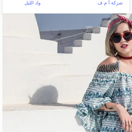
شركة أ م ف
واد الليل