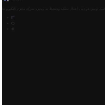
TROVIT
فيت تونس هو دليل أعمال تملكه وتحتفظ به وتديره
شركة مخزن التكنولوجيا