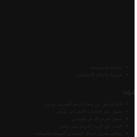
سياسة الخصوصية
شروط وأحكام الاستخدام
أدواتنا
أداة التحقق من صحة الرقم الضريبي تونس
محول رقم الحساب الآيبان في تونس
أسعار صرف الدينار التونسي
البحث عن الرمز البريدي في تونس
محاكي ضريبة الدخل الشخصي للموظف/المتقاعد