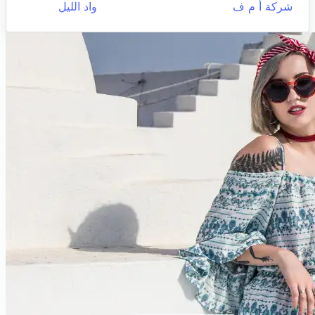
شركة أ م ف
واد الليل