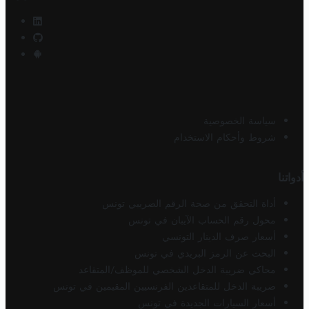
سياسة الخصوصية
شروط وأحكام الاستخدام
أدواتنا
أداة التحقق من صحة الرقم الضريبي تونس
محول رقم الحساب الآيبان في تونس
أسعار صرف الدينار التونسي
البحث عن الرمز البريدي في تونس
محاكي ضريبة الدخل الشخصي للموظف/المتقاعد
ضريبة الدخل للمتقاعدين الفرنسيين المقيمين في تونس
أسعار السيارات الجديدة في تونس