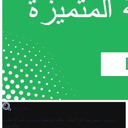
TROVIT
تروفيت تونس هو دليل أعمال تملكه وتحتفظ به وتديره
شركة مخزن
.
التكنولوجيا