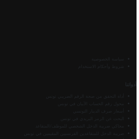
سياسة الخصوصية
شروط وأحكام الاستخدام
أدواتنا
أداة التحقق من صحة الرقم الضريبي تونس
محول رقم الحساب الآيبان في تونس
أسعار صرف الدينار التونسي
البحث عن الرمز البريدي في تونس
محاكي ضريبة الدخل الشخصي للموظف/المتقاعد
ضريبة الدخل للمتقاعدين الفرنسيين المقيمين في تونس