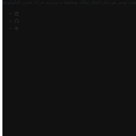
فيت تونس هو دليل أعمال تملكه وتحتفظ به وتديره
شركة مخزن التكنولوجيا