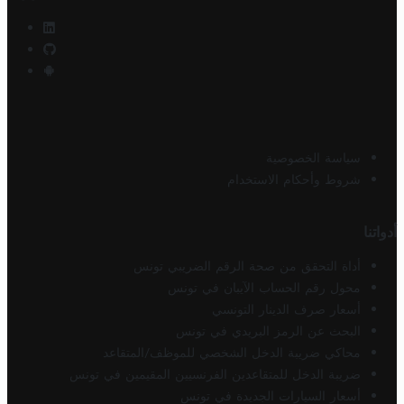
سياسة الخصوصية
شروط وأحكام الاستخدام
أدواتنا
أداة التحقق من صحة الرقم الضريبي تونس
محول رقم الحساب الآيبان في تونس
أسعار صرف الدينار التونسي
البحث عن الرمز البريدي في تونس
محاكي ضريبة الدخل الشخصي للموظف/المتقاعد
ضريبة الدخل للمتقاعدين الفرنسيين المقيمين في تونس
أسعار السيارات الجديدة في تونس