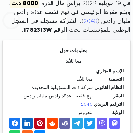
في 19 جويلية 2022 برأس مال قدره
8000 د.ت
،
ويقع مقرها الرئيسي في نهج قفصة عد8د رادس
مليان رادس (
2040
)، الشركة مسجلة في السجل
الوطني للمؤسسات تحت الرقم
1782313W
.
معلومات حول
معا للأبد
الإسم التجاري
.
التسمية
معا للأبد
النظام القانوني
شركة ذات المسؤولية المحدودة
المقر
نهج قفصة عد8د رادس مليان رادس
الترقيم البريدي
2040
الولاية
بنعروس