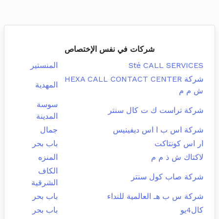
شركات في نفس الإختصاص
Sté CALL SERVICES
المنستير
شركة HEXA CALL CONTACT CENTER
المهدية
ش م م
سوسة
شركة تراست ك ت كال سنتر
المدينة
شركة اس ب ا اس ديفينيس
جمال
ار اس كونتاكت
باب بحر
لاكتاك ش ذ م م
المنزه
الكاف
شركة صاب كول سنتر
الشرقية
شركة س ب هـ العالمية للنداء
باب بحر
كال4يو
باب بحر