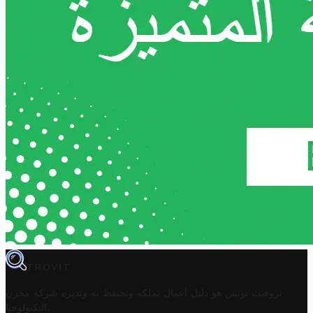
TROVIT
تروفيت تونس هو دليل أعمال تملكه وتحتفظ به وتديره
شركة مخزن
.
التكنولوجيا