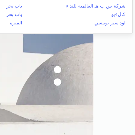
شركة س ب هـ العالمية للنداء
باب بحر
كال4يو
باب بحر
اوداسير تونيسي
المنزه