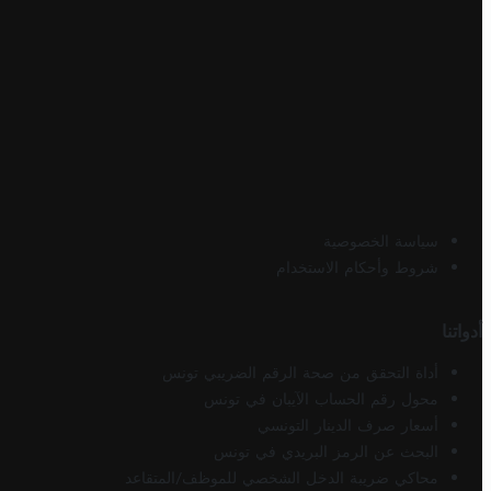
سياسة الخصوصية
شروط وأحكام الاستخدام
أدواتنا
أداة التحقق من صحة الرقم الضريبي تونس
محول رقم الحساب الآيبان في تونس
أسعار صرف الدينار التونسي
البحث عن الرمز البريدي في تونس
محاكي ضريبة الدخل الشخصي للموظف/المتقاعد