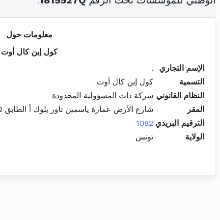
الوطني للمؤسسات تحت الرقم
1815527Q
.
معلومات حول
كول إين كال أوت
الإسم التجاري
.
التسمية
كول إين كال أوت
النظام القانوني
شركة ذات المسؤولية المحدودة
المقر
شارع الأرض عمارة ياسمين تاور بلوك أ الطابق 2 مكتب أ2-5 المركز العمراني الشمالي المنزه
الترقيم البريدي
1082
الولاية
تونس