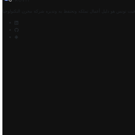
TROVIT
فيت تونس هو دليل أعمال تملكه وتحتفظ به وتديره
شركة مخزن التكنولوجيا