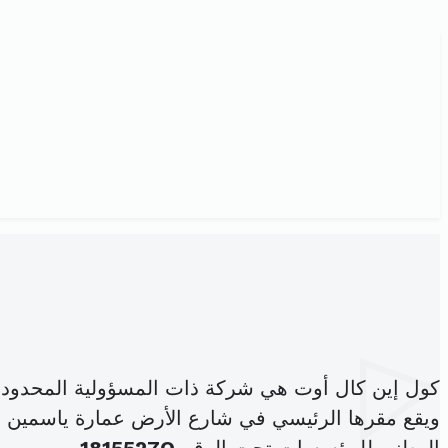
كول إين كال أوت هي شركة ذات المسؤولية المحدود
ويقع مقرها الرئيسي في شارع الأرض عمارة ياسمين تاور بلوك أ الطابق 2 مكتب أ2-5 المر